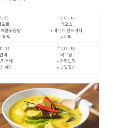
2.-23.
10.13.-14.
가포르
라오스
인애플볶음밥
• 바게트 샌드위치
무르타박
• 로띠
0.-11.
11.17.-18.
얀마
베트남
노카욱쉐
• 반짱느엉
흐늬에낑
• 과일젤리