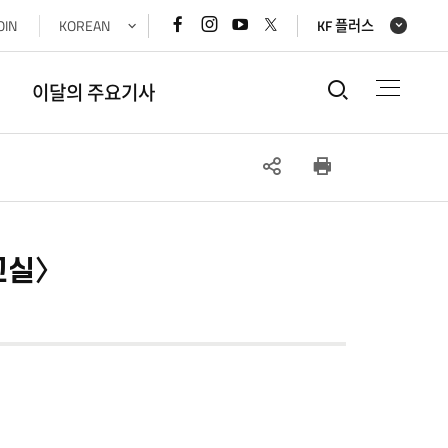
페이스북
인스타그램
유튜브
x(트위터)
OIN
KOREAN
KF 플러스
바로가기
바로가기
바로가기
바로가기
통합검색
이달의 주요기사
SNS
인쇄
공유
교실〉