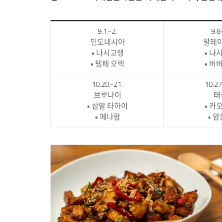
9.1.-2.
9.8
인도네시아
말레
• 나시고랭
• 나
• 템페 오렉
• 버
10.20.-21.
10.27
브루나이
태
• 삼발 타하이
• 카
• 페냐람
• 