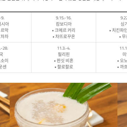
-9.
9.15.-16.
9.2
이시아
캄보디아
싱
시르막
• 크메르 커리
• 치킨파
버차차
• 차뜨로꾸온
• 
.-28.
11.3.-4.
11.1
국
필리핀
미
오소이
• 판싯 비혼
• 오
얌운센
• 할로할로
• 까