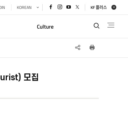
페이스북
인스타그램
유튜브
x(트위터)
OIN
KOREAN
KF 플러스
바로가기
바로가기
바로가기
바로가기
통합검색
Culture
SNS
인쇄
공유
rist) 모집