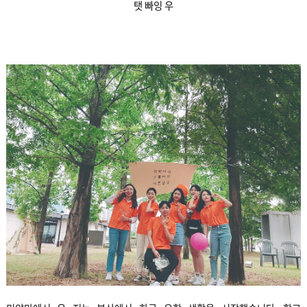
탯 빠잉 우