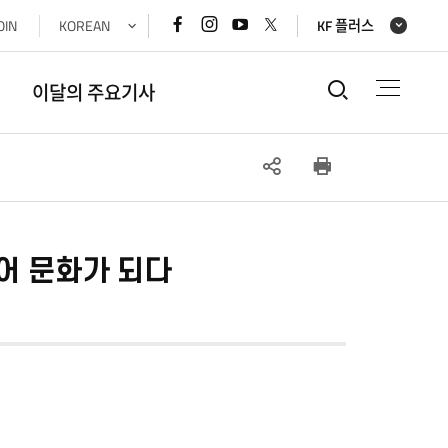
페이스북
인스타그램
유튜브
x(트위터)
OIN
KOREAN
KF 플러스
바로가기
바로가기
바로가기
바로가기
통합검색
이달의 주요기사
SNS
인쇄
공유
넘어 문화가 되다