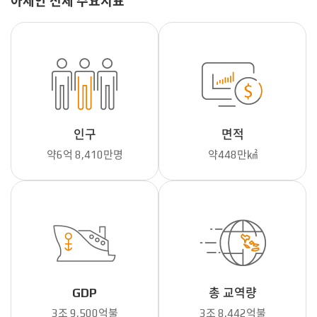
아세안 전체 주요지표
인구
면적
약6억 8,410만명
약448만㎢
GDP
총 교역량
3조 9,500억불
3조 8,442억불