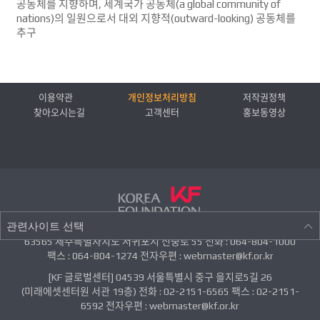
공동체를 지향하며, 세계국가 공동체(a global community of
nations)의 일원으로서 대외 지향적(outward-looking) 공동체를
추구
이용약관
개인정보처리방침
저작권정책
찾아오시는길
고객센터
홍보동영상
관련사이트 선택
63565 제주특별자치도 서귀포시 신중로 55 전화 : 064-804-1000
팩스 : 064-804-1274 전자우편 : webmaster@kf.or.kr
[KF 글로벌센터] 04539 서울특별시 중구 을지로5길 26
(미래에셋센터원 서관 19층) 전화 : 02-2151-6565 팩스 : 02-2151-
6592 전자우편 : webmaster@kf.or.kr