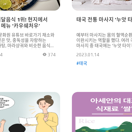
으로 등장한다. 이처럼
없는 이들의 대신해 약자가
고, 똑똑한 두뇌로 강자를 골탕
달음식 1위! 현지에서
태국 전통 마사지 ‘누앗 타
습은 우리에게 일종의
메뉴 ‘카우쉐처우’
 선사한다. 2023년은 모두가
민첩한 토끼처럼 어려움을
화원 유튜브 바로가기 채소와
예부터 마사지는 몸의 혈액순
다복한 한 해가 되길 기원한다.
은 맛, 중독성을 자랑하는
이완시키는 역할을 했다. 여러
호부터는 아세안 각국을 상징하는
탕, 마라샹궈와 비슷한 음식이
마사지 중 태국에는 ‘누앗 타이
 계획입니다. 많은 관심
존재한다. 바로 미얀마
마사지가 존재한다. ‘누앗 타이’는
다.
14
374
2023.01.14
위인 ‘카우쉐처우’다.
방콕에서 가장 오래되고 큰 왓
는 미얀마의 전통시장인 인레
최초의 공식 마사지 학교가 세
#태국
 Local Market)에서 모힝가
유명하다. 마사지는 풋 마사지,
a, 생선육수에 만 쌀국수), 러퍼예
마사지, 스웨디시 마사지 등으
e, 차)와 함께 대표 먹거리 중
방문객들은 몸에 맞는 마사지를
단한 한 끼 식사인 카우쉐처우는
받고 있다. 한국에서도 건강회복
 식당에서도 맛볼 수 있는 일명
관리 등을 위해 마사지 숍을 
처우는 채소와
사람들이 많다. 유네스코
 해산물과 면, 고기를 굴 소스와
인류무형유산으로 등재된 태국
볶아 만든 음식이다. 채소와
마사지 ‘누앗 타이’에 대해 소개
기를 한 번에 볶아서인지 풍미가
태국의 인류무형유산 대부분의 사람들은
카우쉐처우의 특징이다.
‘태국’하면 열대의 아름다운 바
랑받고 있는 메뉴 1위
미소, 그리고 마사지를 떠올린다
 레시피가 궁금하다면 QR
해도 몸이 개운해지는 전통 마
캔해보자.KF아세안문화원
타이’는 유네스코에 등재된