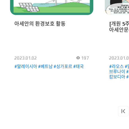
유튜브 채
확인할 수 
아세안의 환경보호 활동
[개원 5
아세안문
2023.01.02
197
2023.01.
#말레이시아 #베트남 #싱가포르 #태국
#라오스 #
브루나이 #
캄보디아 #