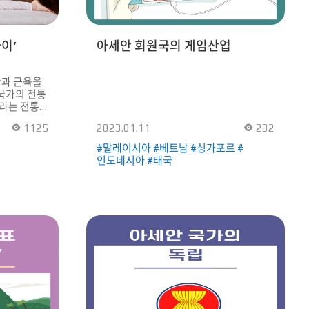
변형하지 않고 통째로 입기 때문에 품이
넉넉하고 통기성이 좋아 열대기후인
말레이시아에 딱 맞는 의복이다. 원단
이’
아세안 회원국의 게임산업
그대로를 사용하기 때문에 차별화된
디자인은 물론 원단의 색깔과 무늬도
무수히 많다. 또 이슬람이 국교인
환과 근육을
말레이시아의 여성들은 바주 꾸룽과 함께
 국가의 전통
‘투둥(Tudung)’이라고 불리는 히잡을
’라는 전통
머리에 착용하기도 한다. 반면 남성들은
 1962년,
사롱과 같은 원단이나 실크 등으로
1125
2023.01.11
232
포 사원에
만들어진 셔츠와 바지를 착용하며, 무늬가
워질 정도로
들어간 천인 ‘삼삥(Samping)’을 허리춤에
#말레이시아 #베트남 #싱가포르 #
 드라이
착용하는 것이 특징이다. 계절에 맞춰
인도네시아 #태국
로 구분되며
달라지는 한복 직선과 곡선이 어우러져
 선택해
옷의 선이 아름답기로 유명한 한복은 용과
, 피부
같은 동물의 무늬(흉배)를 의복에 입혀
이용하는
신분에 따라 구별되게 하였다. 한복은 크게
예복과 평상복으로 구별되어 있으며
 전통
성인용과 어린이용, 계절별로도 나뉘어져
한다.
있다. 남자의 경우 속적삼, 속고의, 적삼,
겹저고리, 솜저고리, 고의, 잠방이, 겹바지,
다, 친절한
조끼, 마고자, 두루마기를 입고 갓을 쓴다.
. 생각만
혼례 때에는 평상복 위에 옥색 두루마기,
사지인 ‘누앗
관복, 각대, 사모, 목화, 포선을 입었다.
여자의 경우 속저고리, 속적삼, 다리속곳,