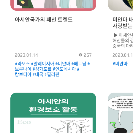
하고 있다. 연회 시 노래와 춤을 반주하는
극복하는 모습
역할을 한다. ‘굴린탕간’과 ‘감부스’로
토끼가 힘
연주한 브루나이 전통음악 ‘사마린당’이
강자를 이기
아세안국가의 패션 트렌드
미얀마 배
궁금하다면 QR 코드를 스캔해보자.
먹이는 모
사랑받는 
KF아세안문화원 유튜브 채널에서
카타르시스를
전통음악을 감상해볼 수 있다.
영민하고 
▶ 아세안문
▶ KF아세안문화원 유튜브 바로가기
극복하고, 
해산물의 깊
※ ‌ 2월
중국의 마라
동물을 다룰
미얀마에도 
부탁드립니
2023.01.14
257
2023.01.
배달음식 1
카우쉐처우
#라오스 #말레이시아 #미얀마 #베트남 #
#미얀마
5일장(Inle
브루나이 #싱가포르 #인도네시아 #
(Mohing
캄보디아 #태국 #필리핀
(Lapiey
하나다. 간
미얀마 어느
‘국민 음식’이다. 카우쉐
계란, 각종
마늘기름에 
해산물, 고
깊은 것이 
현지에서 사
카우쉐처우
코드를 스