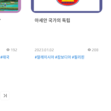
타이’는
바지, 단속곳을 입고 그 위에 치마, 저고리,
점차
마고자, 배자, 두루마기, 버선 등을
지금은 치료
착용했다. 한국과 말레이시아의
날 ‘누앗
전통의상은 남녀의 특징과 개성을 고려해
’
아세안 국가의 독립
로 인정한
만들어졌음을 알 수 있다.
이 인정한
에 도움이
의 이완을
다. 뿐만
통을
192
2023.01.02
208
기를 빼는
류마티스
 #태국
#말레이시아 #캄보디아 #필리핀
증 완화에도
우 높은
류도
 이용되고
, 근압
, 스톤
 성장을 돕는
정을 도와주는
으로 하는
 마사지 기기
. 그만큼