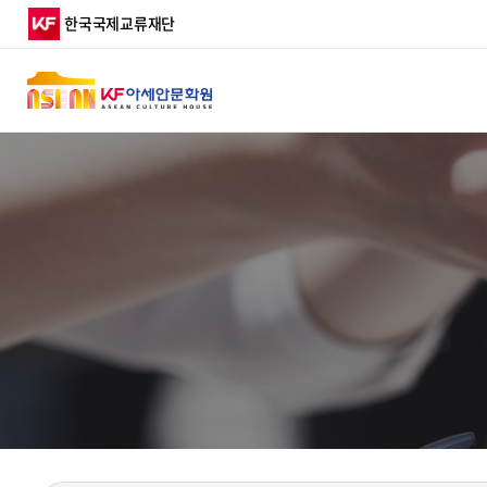
행사일정
주요활동
한국국제교류재단
아세안문화원 알림
월간 아세안문화원
디지털 아카이브
TOP