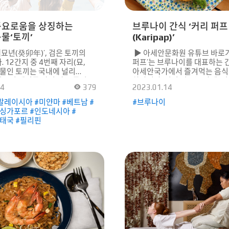
풍요로움을 상징하는
브루나이 간식 ‘커리 퍼프
물‘토끼’
(Karipap)’
계묘년(癸卯年)’, 검은 토끼의
▶ 아세안문화원 유튜브 바로가기 
 12간지 중 4번째 자리(묘,
퍼프’는 브루나이를 대표하는 
동물인 토끼는 국내에 널리
아세안국가에서 즐겨먹는 음식
으며 새끼를 많이 낳는 특성
하나이다. 커리 퍼프는 카페, 시
14
379
2023.01.14
복함’과 ‘풍요로움’을 상징한다.
BAR에서도 흔히 맛볼 수 있다.
 동물인 토끼는 ‘토끼 같은
속은 촉촉한 식감 덕분에 브루
말레이시아 #미얀마 #베트남 #
#브루나이
 관용어는 물론, ‘두 마리의
아니라 말레이시아, 싱가포르, 
싱가포르 #인도네시아 #
려다 모두 놓친다’ 등 속담에도
미얀마 등의 국가에서도 인기를
태국 #필리핀
 만큼 우리와 가깝다. 추석
커리 퍼프를 만드는 방법은 생
김없이 떠올리게 되는 달 속의
간단하다. 먼저 프라이팬에 고
추수철을 맞아 넉넉해진 우리의
다음 양파와 감자를 넣고 1분가
우리에게 익숙한
이후 카레가루와 후추를 넣고 
 관련된 이야기 혹은
커리 퍼프의 소가 완성된다. 완
 와 에서 토끼는 꾀 많은
둥글게 편 반죽에 넣어 페이스
한다. 그중 에서는 자신의 꾀로
모양으로 빚어주면 된다.어린 
를 골탕 먹이며 통쾌함을 준다.
어른까지 전 세대가 좋아하는 간
속 토끼는 작은 몸집으로
퍼프의 레시피가 궁금하다면 Q
에도 육식동물을 피해 다니며
스캔해보자. KF아세안문화원 
는 나약한 존재가 아닌, 민첩한
채널로 연결되어 동영상 레시
영민한 두뇌로 어려움을
수 있다.