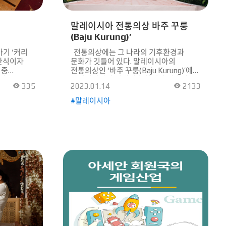
말레이시아 전통의상 바주 꾸룽
(Baju Kurung)’
‘커리
전통의상에는 그 나라의 기후환경과
간식이자
문화가 깃들어 있다. 말레이시아의
 중
전통의상인 ‘바주 꾸룽(Baju Kurung)’에도
장,
말레이시아의 열대기후 환경과 이슬람
335
2023.01.14
2133
 겉은 바삭,
문화가 녹아 있다. 전통의상인 바주 꾸룽은
나이뿐만
남녀를 구분해 일반적으로 여성복을 ‘바주
#말레이시아
태국,
꾸룽’, 남성복을 ‘바주 말라유’라 부른다.
 끌고 있다.
한국의 전통의상인 한복과 비슷한
각보다
말레이시아의 바주 꾸룽에 대해 소개한다.
기를 볶은
어디에나 어울리는 전통의상 19세기
량 볶는다.
무렵부터 대중화된 ‘바주 꾸룽’은
볶아주면
실크로드의 영향을 받아 제작됐다. 현대에
성 된 소를
이르러 상의인 블라우스나 셔츠만
트리
착용하고 하의는 청바지로 코디하는 등
아이부터
입는 방법의 변화는 있었지만 아직까지
식, 커리
전통의상 본연의 형태 그대로 말레이시아
R 코드를
국민들의 사랑을 받고 있는 패션이다.
유튜브
전통의상인 ‘바주 꾸룽’은 주로 송켓
피를 확인할
(Songket)과 사롱 등 고급 원단으로
제작된다. 이때 사롱의 경우 재단하거나