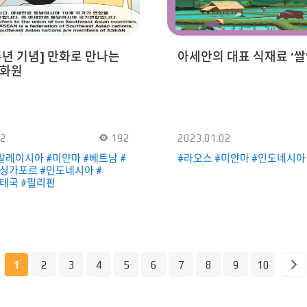
널로 연결되어 동영상 레시피를
인류무형유산이다. 초기 ‘누앗 
있다.
고대 왕을 위한 마사지였지만 
대중적으로 알려지게 되었고, 
형태의 마사지로 발전했다. 오늘
주년 기념] 만화로 만나는
아세안의 대표 식재료 ‘쌀
타이’는 태국 정부가 공식적으
화원
의료, 치료 행위이며 전 세계인
마사지 테라피다. ‘누앗 타이’는
혈액순환과 몸 속 노폐물 배출
된다. 또 긴장을 해소하고 근육
도우며, 근육과 인대를 강화시킨
아니라 불면증을 해소하고 두
02
192
2023.01.02
완화시키는 효과도 있으며, 붓
데도 탁월하다. 쥐가 나거나 
말레이시아 #미얀마 #베트남 #
#라오스 #미얀마 #인도네시아
관절염, 요통, 무릎 통증 등 통
싱가포르 #인도네시아 #
효과적이다. 한국의 다양한 마사지들
태국 #필리핀
한국에서도 마사지의 인기가 매
편이다. 한국의 마사지 또한 종
다양한데, 한국에서 가장 많이
있는 마사지로는 아로마 마사지
마사지, 발 마사지, 뱀부 마사지
마사지 등이 있다. 청소년기의
1
2
3
4
5
6
7
8
9
10
성장 마사지, 바디 라인의 교
경락 마사지도 인기가 높다. 손
마사지뿐만 아니라 안마 의자,
등 웨어러블 기기들도 많아졌다