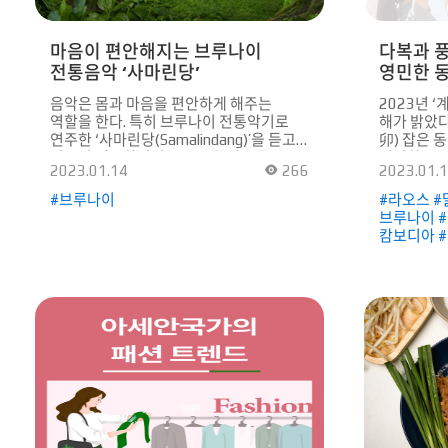
마음이 편안해지는 브루나이
다복과 
전통음악 ‘사마린당’
영민한 동
음악은 몸과 마음을 편안하게 해주는
2023년 ‘
역할을 한다. 특히 브루나이 전통악기로
해가 밝았다.
연주한 ‘사마린당(Samalindang)’을 듣고
卯) 잡은 
있으면 길쭉하면서도 푸르른 나무들
서식하고 있
2023.01.14
266
2023.01.
사이에 서있는 것 같아 마음이 차분해지는
때문에 ‘다
느낌이 든다. ‘사마린당’은 브루나이
매우 친숙한
#브루나이
#라오스 #
궁전에서 연주하기 시작한 부채춤
자식’이라는
브루나이 #
음악이다. 이 음악은 화합과 조화를
토끼를 잡으
캄보디아 #
상징하는 소녀의 친절, 지혜, 아름다움을
두루 등장할
표현하고 있다. 브루나이의
명절이면 어
아시아전통오케스트라는 전통음악
옥토끼는 
‘사마린당’을 ‘굴린탕간(Gulintangan)’과
마음 을 대변한다. 특히 
‘감부스(Gambus)’로 연주했다. 특히
것은 토끼와
금속으로 만들어진 타악기 ‘굴린탕간’의
설화들이다.
경우, 안에 쇠로 된 8개의 작은 공이
동물로 등장
들어있다고 한다. ‘굴린탕간’은 나무로 된
힘센 호랑이
채로 두들기면서 연주하는데, 이때 맑고
이 이야기 
고운 소리가 가득 울려 퍼진다. ‘감부스’의
초식동물임
경우 말레이 지역 여러 곳에서 찾아볼 수
두려움에 떠
있는 류트 악기로 기타와 비슷한 생김새를
몸놀림과 