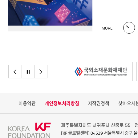
역사상 최초로 젊은
제78회 베니스국
진출하는 쾌거를 이
국민배우 존 아실라
MORE
제78회 베니스국
품에 안아 파란을 
인한 영화의 상영 
영화의 글로벌 확
불어넣고 있다. 변
성장하고 있는 아세
이전으로
정지
다음으로
이용약관
개인정보처리방침
저작권정책
찾아오시
제주특별자치도 서귀포시 신중로 55
전
[KF 글로벌센터]
04539 서울특별시 중구 을