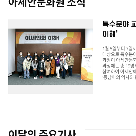
아세안문화원 소식
특수분야 
이해’
1월 5일부터 7일
대상으로 특수분야
과정이 아세안문화
과정에는 총 19명
참여하여 아세안에 
‘동남아의 역사와 
공적개발원조(ODA: O
Assistance) 
대해 알아보는 시간
교육에서 벗어나 
디저트 에스뗄레르
식문화에 한걸음 
진행되었다. 마지막
기반으로 ‘아세안
위한 교육 방안’에
이달의 주요기사
마무리하였다. 이