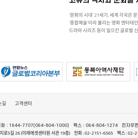
 신예 감독 네앙 카빅의 이
제영화제 오리촌티 경쟁 부문에
‘문화의 시대’ 21세기, 세계 각국은 
루어냈다. 또한 필리핀의
‘종합예술’이라 불리는 영화 엔터테인먼
는 에릭 마티 감독의 으로
드라마 시리즈 등이 일으킨 글로벌 
제영화제 남우주연상 트로피를
다양성에 대한 시대적 요구가 커지는
일으켰다. 코로나19 팬데믹으로
고성장이 기대되는 ‘잠자는 거인’으로
환경의 변화도 아세안 각국
언급할 국가는 필리핀이다. 2018년 
산에 긍정적인 에너지를
시대를 거치며 역사적 격랑을 영화라는
화의 파도를 타고 가파르게
브릴란테 멘도자를 필두로, 2021
안 각국의 영화를 만나보자.
등 아세안 영화 강국으로 입지를 확
꽃피우고 있다. 2000년대엔 태국
영화제를 휩쓸었다면, 2010년 이후
흥행력을 인정받았던 태국 영화는 점
는길
고객센터
2014년 반종 피산다나쿤 감독의 코믹
푼피리야 감독의 범죄 스릴러 등 로
흥행을 견인하고 있다. 이밖에도 에
화 : 1644-7707(064-804-1000)
팩스 : 064-804-1274
전자우편 :
브루나이, 캄보디아, 인도네시아, 말
지로5길 26 (미래에셋센터원 서관 19층)
전화 : 02-2151-6565
팩스 : 02-2