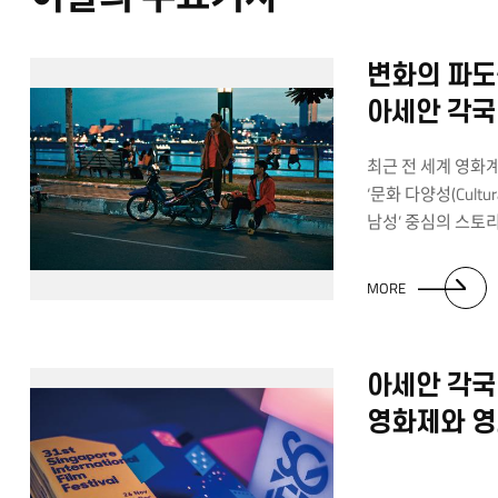
자체적으로 개설하
기관을 지정하고 
방식으로 진행되었
변화의 파도
부산시 교육 연수
선정되어 아세안 
아세안 각국
정보를 전하고 있다
영화들
최근 전 세계 영화
‘문화 다양성(Cultura
남성’ 중심의 스토
‘구시대적 유물’ 취
비주류로 분류됐던
MORE
스포트라이트를 받기
일본이 주도했던 
한국과 아세안 국가
아세안 각국
고무적이다. 영화는 
예술 분야에서 아세
영화제와 
폭발적인 자국 흥
노크하고 있다. 지