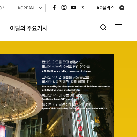
페이스북
인스타그램
유튜브
x(트위터)
OIN
KOREAN
KF 플러스
바로가기
바로가기
바로가기
바로가기
통합검색
이달의 주요기사