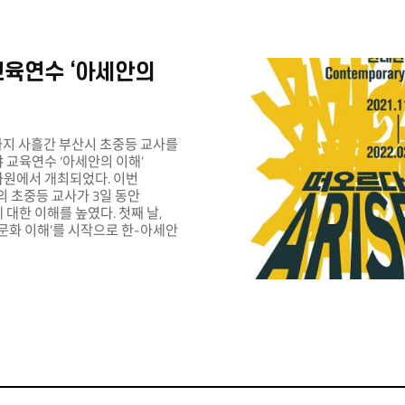
교육연수 ‘아세안의
까지 사흘간 부산시 초중등 교사를
 교육연수 ‘아세안의 이해’
원에서 개최되었다. 이번
의 초중등 교사가 3일 동안
대한 이해를 높였다. 첫째 날,
문화 이해’를 시작으로 한-아세안
fficial Development
현황, 아세안 각국의 종교와 영화 등에
을 가졌다. 또한 강의 형식의
인도네시아의 볶음면인 미고렝과
를 직접 만들어보며 아세안
더 다가가는 체험형 요리교실도
 날, 참여 교사들은 이번 교육을
 각국에 대한 이해를 심화하기
 대한 의견을 나누며 과정을
번 과정은 부산시 교육연수원이