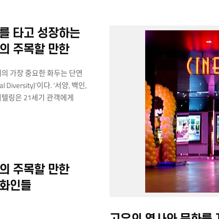
기 어려운 분야에 대해 협력
해당 기관에서 교육을 받는
다. 아세안문화원은 지난해 9월
를 타고 성장하는
원의 특수분야 교육연수 기관으로
각국에 대한 심도 깊은 지식과
의 주목할 만한
.
계의 가장 중요한 화두는 단연
l Diversity)’이다. ‘서양, 백인,
리텔링은 21세기 관객에게
급을 받기 시작했고, 그동안
 아시아 영화가 다양성의
 시작했다. 특히 중국과
아시아 영화의 스펙트럼이 점차
로 확장되고 있다는 점에서
의 주목할 만한
물론 광고, 드라마 등 영상
안 강국으로 꼽히는 태국은
영화인들
행력을 바탕으로 글로벌 시장을
난해 캄보디아는 자국 영화