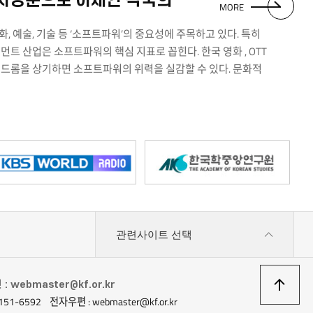
고유의 역사와 문화를 자양분으로 아세안 각국의 영화, 활짝 피어나다
MORE
문화, 예술, 기술 등 ‘소프트파워’의 중요성에 주목하고 있다. 특히
트 산업은 소프트파워의 핵심 지표로 꼽힌다. 한국 영화 , OTT
신드롬을 상기하면 소프트파워의 위력을 실감할 수 있다. 문화적
 가운데 아세안 각국도 역사적·문화적 자양분을 바탕으로 소프트파워
 주목받고 있다. 영화 역사의 깊이와 예술적 완성도 면에서 가장 먼저
영화 역사 100주년을 맞은 필리핀은 스페인, 미국, 일본의 식민지
 예술로 승화시켰다. 그 결과 2009년 칸영화제 감독상을 수상한
년 필리핀의 국민배우 존 아실라가 베니스영화제 남우주연상을 수상하는
고히 하기에 이르렀다. 대중적인 흥행에서는 태국 영화가 글로벌 성과를
을 대표하는 감독 아피찻퐁 위라세타쿤의 실험적 예술영화가 세계
 태국은 대중적인 상업영화의 성장세가 도드라진다. 주로 공포 장르에서
차 장르적 도전을 감행해 상업영화 시장에서도 입지를 굳히고 있다.
관련사이트 선택
 호러 이 태국 영화 최초로 1,000만 관객을 돌파한 이후, 나타웃
맨스부터 액션까지 다양한 장르의 영화가 제작되며 태국은 물론 글로벌
릭 쿠 감독의 주도로 영화 부흥기를 맞이한 싱가포르를 비롯해
상
 webmaster@kf.or.kr
레이시아, 미얀마 등에서 2010년 이후 대중적인 상업영화 제작이
151-6592
전자우편 : webmaster@kf.or.kr