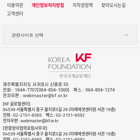
물만 마셔야 한다. 한국 스님들은 ‘고기를 먹으면 안 된다’라는 인식이
이용약관
개인정보처리방침
저작권정책
찾아오시는길
팽배하지만 사실상 부처님이 설한 법에는 ‘고기를 먹지 말라’라는 계율이
고객센터
없다. 미얀마에서는 부처님의 시대부터 내려오던 ‘탁발의식’을 중요시
여기는데 여기서 ‘신도들이 공양을 올리는 음식을 선택하거나 거절할 수
관련사이트 선택
없다’라는 계율이 가장 중요하다. 그렇기 때문에 신도들이 고기밖에 없어
고기를 보시하면 선택하거나 거절할 수 없기 때문에 먹어야 한다. 미얀마
절에 가면 스님들이 고기를 먹는다고 놀라면 안 된다. ‘고기’를 보시한 신도의
지극한 마음을 스님은 거절하면 안 되기 때문이다. 사실상 부처님 법에도
‘죽이는 장면을 보지 않은 고기, 죽이는 소리를 듣지 않은 고기, 자신을 위해
잡은 것이 아님을 알고 먹는 고기, 수명이 다해 스스로 죽은 생물의 고기,
매나 독수리 따위가 먹다 남은 고기 등의 오정육(五淨肉)’은 먹어도 된다고
제주특별자치도 서귀포시 신중로 55
명시되어 있기 때문이다. 스님이라고 해서 일반 대중들과 다른 음식을 먹지
전화 : 1644-7707(064-804-1000)
팩스 : 064-804-1274
전자우편 : webmaster@kf.or.kr
않는다. 신도들이 평소에 먹는 음식을 같이 먹으며 공양을 올리는 그들의
[KF 글로벌센터]
마음에 고마움을 느끼며 스님들은 살아간다. 미얀마에 배낭여행을 갔던
04539 서울특별시 중구 을지로5길 26 (미래에셋센터원 서관 19층)
20대 초반에 너무 배고파 절에 가서 밥을 달라고 한 적이 있다. 그때
전화 : 02-2151-6565
팩스 : 02-2151-6592
전자우편 : webmaster@kf.or.kr
스님께서 외국 여학생이 밥도 못 먹은 것이 불쌍하다며 자신이 탁발 받아 온
[한중앙아협력포럼사무국]
공양구(供養具)에서 생선튀김을 꺼내 건네주던 기억이 잊혀 지질 않는다.
04539 서울특별시 중구 을지로5길 26 (미래에셋센터원 서관 19층)
음식에 대해 어떠한 생각도 갖지 않고, 신도가 자신을 위해 주는 음식을
전화 : 02-2151-6565
팩스 : 02-2151-6592