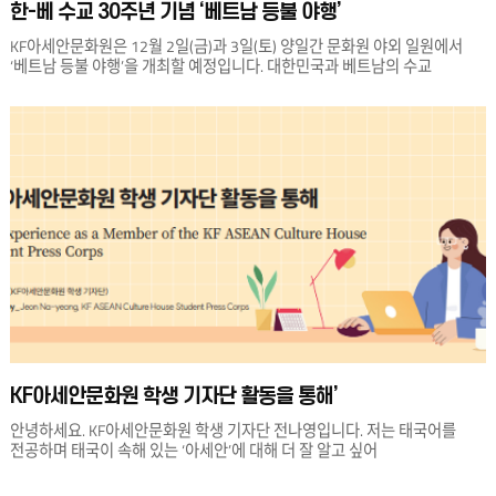
한-베 수교 30주년 기념 ‘베트남 등불 야행’
KF아세안문화원은 12월 2일(금)과 3일(토) 양일간 문화원 야외 일원에서
‘베트남 등불 야행’을 개최할 예정입니다. 대한민국과 베트남의 수교
30주년을 기념하기 위해 개최되는 이 행사는 크게 ‘베트남 포토존’, ‘베트남
음식 축제’, ‘베트남 문화 체험’의 세 가지 카테고리로 진행됩니다. ‘베트남
포토존’에서는 빔버타이징, 빛 공예품, 해변 구조물 배치 등을 통해 베트남
야행을 콘셉트로 빛과 해변 구조물을 이용하여 관람객들로 하여금 실제
베트남에 와서 등불이 있는 거리와 밤바다를 거니는 느낌이 들게 하고
즐겁게 포토존에서 사진을 찍어 추억을 남길 수 있도록 공간을 꾸밀
계획입니다. ‘베트남 음식 축제’에서는 베트남의 야시장을 모티브로 베트남
음식을 맛볼 수 있는 푸드코트를 운영할 예정입니다. 베트남 음식 쿠킹
클래스와 커피 체험도 진행할 예정이며, 베트남의 대중적인 식도락을
소개하는 유명 커피·음식 맛집 부스도 운영됩니다. ‘베트남 문화 체험’에서는
베트남 이름을 지어주는 베트남 작명소와 명예시민증을 발급합니다.
시민증을 발급한 관람객에 한하여 베트남 복식 체험, 포토존 촬영을 할 수
있도록 의상 대여소도 운영합니다. 이외에도 문화원 도서 나눔 이벤트,
베트남 음악을 만날 수 있는 공연 등이 진행될 예정입니다. 현대 베트남의
문화적 볼거리, 먹거리, 즐길 거리를 통해 우리 국민의 베트남 문화에 대한
이해도 및 친숙도를 제고하고 한국과 베트남 사이의 문화 및 인적교류를
KF아세안문화원 학생 기자단 활동을 통해’
강화하고자 마련된 ‘베트남 등불 야행’ 행사에 구독자 여러분의 많은 관심
바랍니다.
안녕하세요. KF아세안문화원 학생 기자단 전나영입니다. 저는 태국어를
전공하며 태국이 속해 있는 ‘아세안’에 대해 더 잘 알고 싶어
KF아세안문화원의 학생 기자단에 지원하였고 현재까지 활동하고 있습니다.
현재 문화원의 교육 사업에는 크게 요리강좌, 언어강좌, 기획강좌가