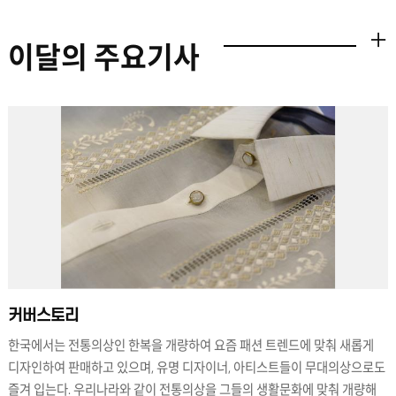
있습니다. 저는 그중 요리강좌와 언어강좌에 참여하여 취재를 하였습니다.
사실 저는 학생 기자단에 지원하기 전부터 언어강좌 태국어반을 수강하고
있었고, 태국어 학습에 좋은 강좌라고 생각했습니다. 요리강좌에 참여했던
이달의 주요기사
더보기
친구들로부터 여러 추천을 받았는데 실제로 참여해보니 더 재밌고 알찬
구성이었습니다. 취재활동 중 가장 기억에 남는 사업은 입니다. 지난
9~10월에는 ‘아세안 다큐멘터리 쇼케이스’라는 테마로 아세안 관련
다큐멘터리 영화 4편을 상영하였습니다. 한국에서 아세안 영화, 특히 아세안
관련 다큐멘터리를 접하기는 거의 불가능합니다. 하지만 KF아세안문화원은
우리 국민들에게 ‘영화’라는 매체를 활용하여 보다 쉽게 아세안의 문화를
이해할 수 있게 해주었습니다. 저는 ‘마더’와 ‘토오이와 마사토’를 시청하고
후에 이어진 EBS 국제다큐영화제 이원일 수석 코디네이터의 ‘동남아시아의
잔류 일본인(히키아게샤)과 다양한 민족정체성’ 토크쇼도 즐겼는데요.
아세안국가들이 처한 상황 및 문제에 대해 알게 되고 또 그에 대해 생각하는
시간을 가질 수 있어서 뜻 깊었습니다. 취재 활동을 하면서 문화원의 노력을
직접 보고 알게 되어 학생 기자단으로서 또 태국어 전공생으로서 기사 작성
및 홍보 활동에 책임감을 가지고 임하게 되었습니다. 이번 학생 기자단
활동을 통해 아세안에 대한 관심 및 이해가 높아졌고 아세안에 관심을 갖고
있는 다른 학생들과 교류하며 더욱 성장한 저를 돌아볼 수 있었습니다.
커버스토리
한국에서는 전통의상인 한복을 개량하여 요즘 패션 트렌드에 맞춰 새롭게
디자인하여 판매하고 있으며, 유명 디자이너, 아티스트들이 무대의상으로도
즐겨 입는다. 우리나라와 같이 전통의상을 그들의 생활문화에 맞춰 개량해