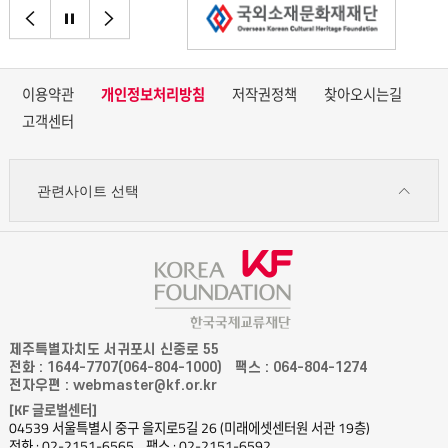
이전으로
정지
다음으로
이어 붙이는 수공예 기법을 연상시키는 패턴이 주를 이룬다. 이를 한 면에
조합시키거나 원색의 컬러들을 입혀 새롭게 변형한 스타일들이 많은 사랑을
받았다.
이용약관
개인정보처리방침
저작권정책
찾아오시는길
고객센터
관련사이트 선택
제주특별자치도 서귀포시 신중로 55
전화 : 1644-7707(064-804-1000)
팩스 : 064-804-1274
전자우편 : webmaster@kf.or.kr
[KF 글로벌센터]
04539 서울특별시 중구 을지로5길 26 (미래에셋센터원 서관 19층)
전화 : 02-2151-6565
팩스 : 02-2151-6592