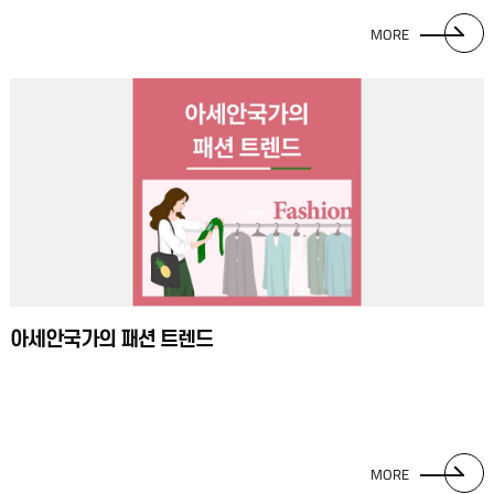
입고 있는 아세안국가의 사례를 소개하려고 한다. 먼저 첫 번째로 소개할
MORE
나라는 베트남이다. 베트남의 Minh Hạnh 디자이너는 베트남 전통의상인
아오자이(Áo Dài)를 만드는데 민족 전통 소재와 밀접하게 관련되며 전통
패션, 소수 민족 소재, 수공예품, 무늬 등을 현대적 감각으로 전환해 이를
새로운 창작물로 만들어 낸다는 평을 받는다. 두 번째로 태국의 전통의상인
쑤타이(Chut thai)가 있다. 쑤타이의 경우 태국의 전통 예복으로서 주로
결혼식 때 많이 입는다. 어깨를 드러낸 원피스 스타일로 여성미를 강조하여
허리는 벨트모양 켐갓으로 포인트를 준다. 요즘은 다양한 디자인으로
응용되어 생활 전반의 평상복으로 많은 사랑을 받고 있다. 세 번째는
필리핀의 전통의상 바롱 타갈로그(barong tagalog)(이하 ‘바롱’)이다. 필리핀
사람들은 중요한 자리에 항상 필리핀 전통의상인 바롱을 즐겨 입는다.
바롱은 거의 4세기에 걸쳐 변화되어 왔는데 그 과정에서 아직도 옛날의
아세안국가의 패션 트렌드
특징이 살아있으며, 얇고 투명한 천을 사용하여 더운 필리핀의 기후에 딱
맞는 아이템이다. 그러나 스페인 식민정책의 유산이라는 관점 때문에 기존
바롱에 없던 다양한 장식을 추가하여지금은다양한 스타일로 입고 있다.
이처럼 아세안의 여러 국가가 전통의상을 계승하여 그 나라만의 독특하고
아름다운 스타일로 응용한 결과 패션 트렌드로 자리매김하고 있다. 현재를
MORE
넘어 미래에도 다양한 전통 유산들이 트렌드로 발전될 수 있는 가능성이